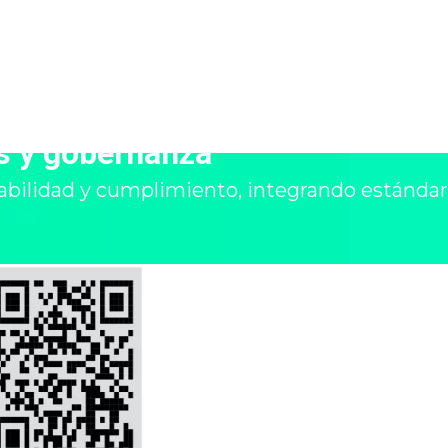
es y gobernanza
bilidad y cumplimiento, integrando estándar