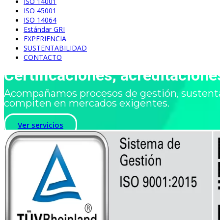
ISO 14001
ISO 45001
ISO 14064
Estándar GRI
EXPERIENCIA
SUSTENTABILIDAD
CONTACTO
Certificaciones, acreditacion
Acompañamos procesos de gestión, sustenta
compiten en mercados exigentes.
Ver servicios